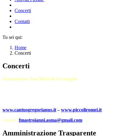
Concerti
Contatti
Tu sei qui:
Home
Concerti
Concerti
Associazione San Michele Arcangelo
Sede operativa: Via Mentana 31 A – 05100 Terni
Cell. / WhatsApp +39 347.7949963
www.cantusgregorianus.it
–
www.piccoliromei.it
contatti:
fmastroianni.asma@gmail.com
Amministrazione Trasparente